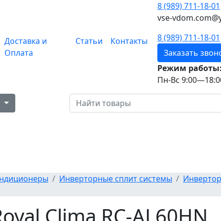
8 (989) 711-18-01
vse-vdom.com@y
8 (989) 711-18-01
Доставка и
Статьи
Контакты
Оплата
Заказать звон
Режим работы
Пн-Вс 9:00—18:0
в
ндиционеры
Инверторные сплит системы
Инвертор
oyal Clima RC-AL60HN