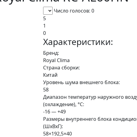
Число голосов: 0
5
1
0
Характеристики:
Бренд:
Royal Clima
Страна сборки:
Китай
Уровень шума внешнего блока:
58
Диапазон температур наружного возд
(охлаждение), °C:
-16 — +49
Размеры внутреннего блока кондицио
(ШxВxГ):
58×192,5×40