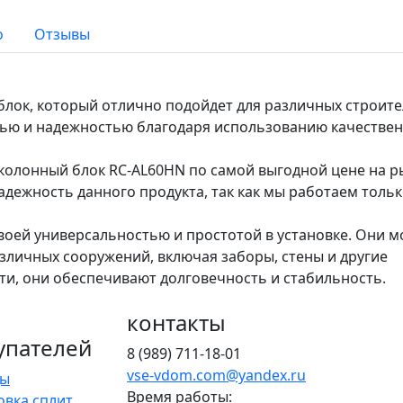
о
Отзывы
блок, который отлично подойдет для различных строит
тью и надежностью благодаря использованию качестве
колонный блок RC-AL60HN по самой выгодной цене на р
дежность данного продукта, так как мы работаем тольк
оей универсальностью и простотой в установке. Они м
зличных сооружений, включая заборы, стены и другие
ти, они обеспечивают долговечность и стабильность.
контакты
упателей
8 (989) 711-18-01
vse-vdom.com@yandex.ru
ды
Время работы:
овка сплит