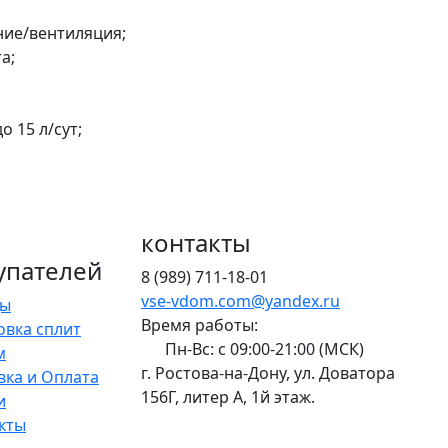
ние/вентиляция;
а;
 15 л/сут;
контакты
упателей
8 (989) 711-18-01
vse-vdom.com@yandex.ru
ды
Время работы:
овка сплит
Пн-Вс: с 09:00-21:00 (МСК)
м
г. Ростова-на-Дону, ул. Доватора
вка и Оплата
156Г, литер А, 1й этаж.
и
кты