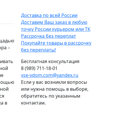
Доставка по всей России
Доставим Ваш заказ в любую
точку России курьером или ТК
Рассрочка без переплат
ощадью
Покупайте товары в рассрочку
ора –
без переплаты!
живать
Бесплатная консультация
ьной
8 (989) 711-18-01
ве
vse-vdom.com@yandex.ru
омощью
Если у вас возникли вопросы
чной
или нужна помощь в выборе,
ся
обратитесь по указанным
а в
контактам.